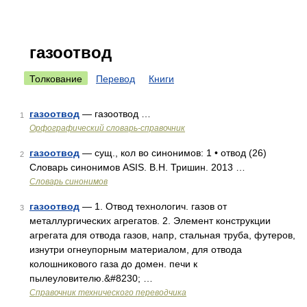
газоотвод
Толкование
Перевод
Книги
газоотвод
— газоотвод …
1
Орфографический словарь-справочник
газоотвод
— сущ., кол во синонимов: 1 • отвод (26)
2
Словарь синонимов ASIS. В.Н. Тришин. 2013 …
Словарь синонимов
газоотвод
— 1. Отвод технологич. газов от
3
металлургических агрегатов. 2. Элемент конструкции
агрегата для отвода газов, напр, стальная труба, футеров,
изнутри огнеупорным материалом, для отвода
колошникового газа до домен. печи к
пылеуловителю.&#8230; …
Справочник технического переводчика