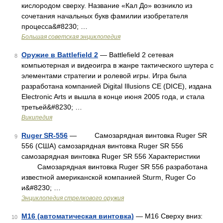
кислородом сверху. Название «Кал До» возникло из
сочетания начальных букв фамилии изобретателя
процесса&#8230; …
Большая советская энциклопедия
Оружие в Battlefield 2
— Battlefield 2 сетевая
8
компьютерная и видеоигра в жанре тактического шутера с
элементами стратегии и ролевой игры. Игра была
разработана компанией Digital Illusions CE (DICE), издана
Electronic Arts и вышла в конце июня 2005 года, и стала
третьей&#8230; …
Википедия
Ruger SR-556
— Самозарядная винтовка Ruger SR
9
556 (США) самозарядная винтовка Ruger SR 556
самозарядная винтовка Ruger SR 556 Характеристики
Самозарядная винтовка Ruger SR 556 разработана
известной американской компанией Sturm, Ruger Co
и&#8230; …
Энциклопедия стрелкового оружия
M16 (автоматическая винтовка)
— M16 Сверху вниз:
10