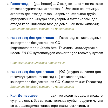
Газоотвод
— [gas heater] 1. Отвод технологических газов
4
от металлургических агрегатов. 2. Элемент конструкции
агрегата для отвода газов, например, стальная труба,
футерованная изнутри огнеупорным материалом, для
отвода колошникового газа до доменной печи к&#8230; …
Энциклопедический словарь по металлургии
газоотвод без дожигания
— Газоотвод от кислородных
5
конвертеров без дожигания СО.
[http://metaltrade.ru/abc/a.htm] Тематики металлургия в
целом EN OG systemoxygen converter gas recovery system
…
Справочник технического переводчика
газоотвод без дожигания
— [OG (oxygen converter gas
6
recovery) system] газоотвод (1.) от кислородных
конвертеров без дожигания СО. Смотри также: Газоотвод …
Энциклопедический словарь по металлургии
Кал-До процесс
— один из видов передела жидкого
7
чугуна в сталь без затраты топлива путём продувки чугуна
во вращающемся конвертере технически чистым